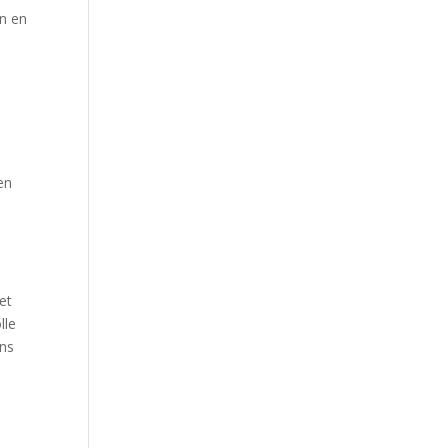
n en
en
o
et
lle
ens