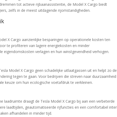
dremmen tot actieve rijbaanassistentie, de Model X Cargo biedt
ers, zelfs in de meest uitdagende rijomstandigheden.
ik
Model X Cargo aanzienlijke besparingen op operationele kosten ten
Door te profiteren van lagere energiekosten en minder
ale eigendomskosten verlagen en hun winstgevendheid verhogen.
 Tesla Model X Cargo geen schadelijke uitlaatgassen uit en helpt zo de
andering tegen te gaan. Voor bedrijven die streven naar duurzaamheid
eale keuze om hun ecologische voetafdruk te verkleinen.
me laadruimte draagt de Tesla Model X Cargo bij aan een verbeterde
llere laadtijden, geautomatiseerde rijfuncties en een comfortabel inter
aken afhandelen in minder tijd.