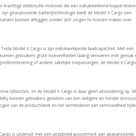
 krachtige elektrische motoren die een indrukwekkend koppel levere
et zijn geavanceerde batterijtechnologie biedt de Model X Cargo een
fstanden kunnen afleggen zonder zich zorgen te hoeven maken over
esla Model X Cargo is zijn indrukwekkende laadcapaciteit. Met een
 kunnen gebruikers grote hoeveelheden lading vervoeren met gemak 
 goederenlevering of andere zakelijke toepassingen, de Model X Carg
me rijfuncties, en de Model X Cargo is daar geen uitzondering op. M
ability kunnen gebruikers genieten van een veiligere en minder stressvo
rhogen van de productiviteit en het verminderen van vermoeidheid tijd
X Cargo is uitgerust met een uitgebreid assortiment aan geavanceerde